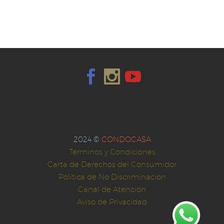
Blog post + left
sidebar
0
0
Lorem Ipsum. Proin
gravida nibh vel velit
Quote Post
auctor aliquet. Aenean
22 Oct 2015
0
sollicitudin, lorem quis
bibendum auctor, nisi
100% width Galleries
elit consequat ipsum,
Post
nec sagittis sem nibh
17 Mar 2016
0
Lorem Ipsum. Proin
id elit.
gravida nibh vel velit
blog post
2024 ©
CONDOCASA
auctor aliquet. Aenean
Lorem Ipsum. Proin
Términos y Condiciones
sollicitudin, lorem quis
18 Mar 2016
0
0
gravida nibh vel velit
Carta de Derechos del Consumidor
bibendum auctor, nisi
auctor aliquet. Aenean
Post With Gallery
Política de No Discriminación
elit consequat ipsum,
sollicitudin, lorem quis
Slider
Canal de Atención
nec sagittis sem nibh
bibendum auctor, nisi
16 Mar 2014
0
Lorem Ipsum. Proin
Aviso de Privacidad
id elit
elit consequat ipsum,
gravida nibh vel velit
Quote Post
nec sagittis sem nibh
auctor aliquet. Aenean