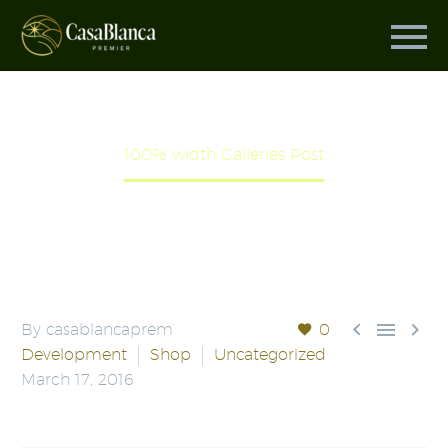
100% WIDTH GALLERIES POST
Home
Development
100% width Galleries Post



By casablancaprem
0
Development
Shop
Uncategorized
March 17, 2016