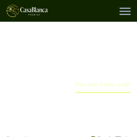
GALLERY
POST WITH
SLIDER
Home
Nature
Post With Gallery Slider