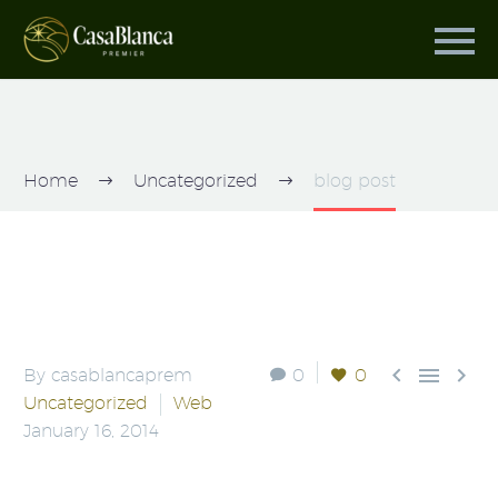
BLOG POST
+ LEFT SIDEBAR
Home
Uncategorized
blog post



By casablancaprem
0
0
Uncategorized
Web
January 16, 2014