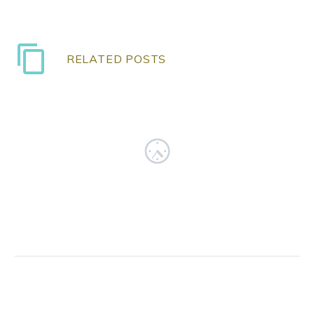
RELATED POSTS
Quote Post
16 Sep 2015
0
100% width Galleries
Post