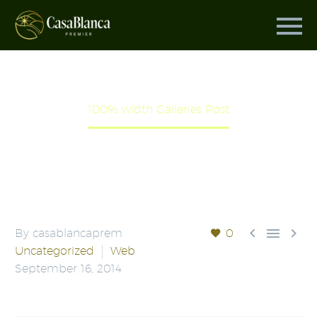
100% WIDTH GALLERIES POST
Home
Uncategorized
100% width Galleries Post



By casablancaprem
0
Uncategorized
Web
September 16, 2014